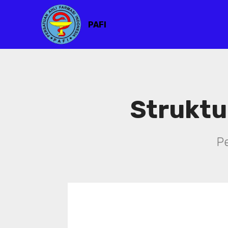
PAFI
Struktu
P