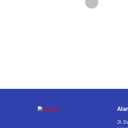
Previou
Ala
Jl. D